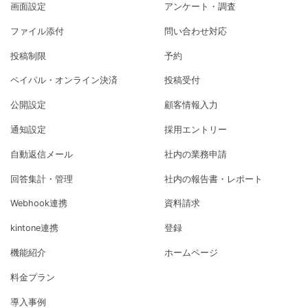
画面設定
アンケート・調査
2026年03月
Webhook機能でPUTメ
アップデート
ファイル添付
問い合わせ対応
26日
ソッドでデータを送れるように
投稿制限
予約
2026年03月
回答内容に応じて投稿
アップデート
ペイパル・オンライン決済
投稿受付
03日
の通知先を自動で振り分けられるよう
公開設定
顧客情報入力
に
通知設定
採用エントリー
2026年02月
【機能拡充】管理者宛
アップデート
自動返信メール
社内の業務申請
12日
て投稿通知メールの送信先設定上限を
拡大しました
回答集計・管理
社内の報告書・レポート
Webhook連携
資料請求
2026年01月
【お知らせ】情報セキ
ニュースリリース
20日
ュリティマネジメントシステム（ISM
kintone連携
登録
S）の国際規格「ISO/IEC 27001」認
機能紹介
ホームページ
証取得のお知らせ
料金プラン
2026年01月
「ITreview Grid Awar
ニュースリリース
導入事例