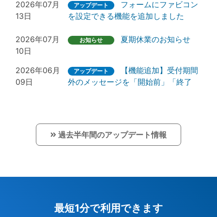
2026年07月
フォームにファビコン
アップデート
13日
を設定できる機能を追加しました
2026年07月
夏期休業のお知らせ
お知らせ
10日
2026年06月
【機能追加】受付期間
アップデート
09日
外のメッセージを「開始前」「終了
後」で個別設定できるようになりまし
た
2026年05月
【不具合】Android版L
障害情報
過去半年間のアップデート情報
26日
INEアプリ経由でのフォームアクセス
時にセレクトリスト・日付選択が操作
できない問題について
2026年05月
【仕様変更】「公開設
アップデート
22日
定」と「デバイスのアクセス制限」を
最短1分で利用できます
整理しました