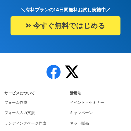
2026年04月
＼有料プランの14日間無料お試し実施中／
【機能追加】kintone
アップデート
27日
連携機能において「注文項目」の連携
が可能になりました
今すぐ無料ではじめる
2026年04月
【機能改善】「カラー
アップデート
27日
ラベル」機能を「カテゴリ」機能とし
て刷新しました
2026年02月
【重要】フォームメー
お知らせ
04日
ラー サービス利用料金改定のお知ら
せ（2026年4月1日より）
サービスについて
2026年04月
活用法
「ITreview Grid Awar
ニュースリリース
15日
d 2026 Spring」で最高位・Leaderを
フォーム作成
イベント・セミナー
16期連続受賞
フォーム入力支援
キャンペーン
2026年04月
【新機能】確認画面へ
アップデート
ランディングページ作成
ネット販売
02日
遷移するボタンの文言が編集可能に