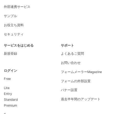
21日
d 2026 Winter」で最高位・Leaderを
15期連続受賞
外部連携サービス
サンプル
2025年12月
回答データをkintone
アップデート
04日
と連携できるように
お役立ち資料
セキュリティ
2025年12月
年末年始休業のお知ら
お知らせ
03日
せ
サービスをはじめる
サポート
新規登録
よくあるご質問
2025年12月
利用規約改定のお知ら
お知らせ
01日
せ
お問い合わせ
ログイン
フォームメーラーMagazine
2025年10月
「ITreview Grid Awar
ニュースリリース
Free
23日
d 2025 Fall」で最高位・Leaderを14
フォームの外部設置
期連続受賞
Lite
バナー設置
Entry
2025年10月
フォームの回答をWeb
アップデート
過去半年間のアップデート
Standard
16日
hookで外部サービスへ自動送信でき
Premium
るように